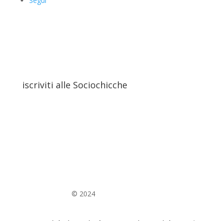
Segui
iscriviti alle Sociochicche
© 2024
WEEBITA
–
web agency Como
–
Ottimizzazione e Posizionamento Siti Como